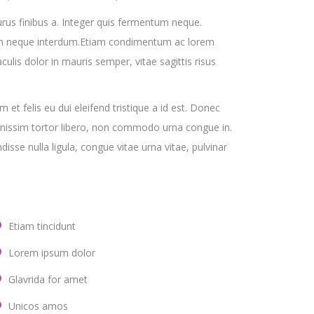
purus finibus a. Integer quis fermentum neque.
trum neque interdum.Etiam condimentum ac lorem
aculis dolor in mauris semper, vitae sagittis risus
uam et felis eu dui eleifend tristique a id est. Donec
ignissim tortor libero, non commodo urna congue in.
disse nulla ligula, congue vitae urna vitae, pulvinar
Etiam tincidunt
Lorem ipsum dolor
Glavrida for amet
Unicos amos