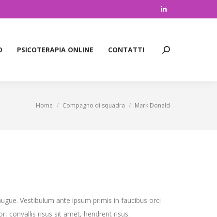
Linkedin
page
O
PSICOTERAPIA ONLINE
CONTATTI
Cerca:
opens
O
PSICOTERAPIA ONLINE
CONTATTI
Cerca:
in
new
window
Home
Compagno di squadra
Mark Donald
Tu sei qui:
 augue. Vestibulum ante ipsum primis in faucibus orci
r, convallis risus sit amet, hendrerit risus.