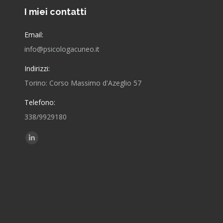
I miei contatti
Email:
info@psicologacuneo.it
Indirizzi:
Torino: Corso Massimo d'Azeglio 57
Telefono:
338/9929180
Ci puoi trovare su:
Linkedin
page
opens
in
new
window