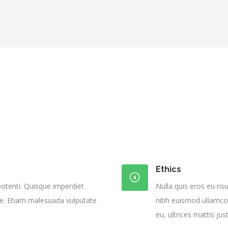
Ethics
otenti. Quisque imperdiet
Nulla quis eros eu risu
itae. Etiam malesuada vulputate
nibh euismod ullamcor
eu, ultrices mattis jus