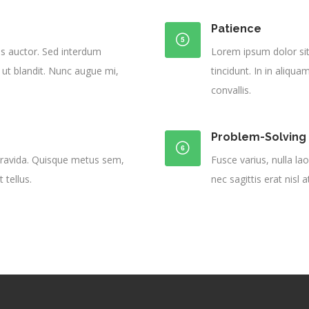
Patience
is auctor. Sed interdum
Lorem ipsum dolor sit
 ut blandit. Nunc augue mi,
tincidunt. In in aliqua
convallis.
Problem-Solving
 gravida. Quisque metus sem,
Fusce varius, nulla lao
 tellus.
nec sagittis erat nisl a