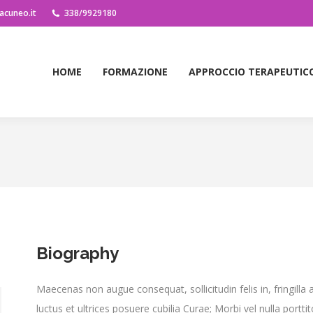
acuneo.it
338/9929180
HOME
FORMAZIONE
APPROCCIO TERAPEUTIC
HOME
FORMAZIONE
APPROCCIO TERAPEUTIC
Biography
Maecenas non augue consequat, sollicitudin felis in, fringilla
luctus et ultrices posuere cubilia Curae; Morbi vel nulla porttito